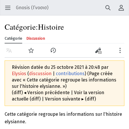
Gnosis (Γνοσισ)
Ouvrir le menu principal
Recherche
Menu utilisateur
Catégorie:Histoire
Catégorie
Discussion
Langue
Suivre
Historique
Modifier
Modifier le wikicode
Plus
Révision datée du 25 octobre 2021 à 20:48 par
Elysios
(
discussion
|
contributions
)
(Page créée
avec « Cette catégorie regroupe les informations
sur l'histoire elysianne. »)
(diff) ◂ Version précédente | Voir la version
actuelle (diff) | Version suivante ▸ (diff)
Cette catégorie regroupe les informations sur l'histoire
elysianne.