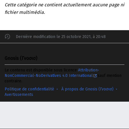
Cette catégorie ne contient actuellement aucune page ni
fichier multimédia.
Dernière modification le 25 octobre 2021, à 20:48
Gnosis (Γνοσισ)
Le contenu est disponible sous licence
Attribution-
NonCommercial-NoDerivatives 4.0 International
sauf mention
contraire.
Politique de confidentialité
À propos de Gnosis (Γνοσισ)
Avertissements